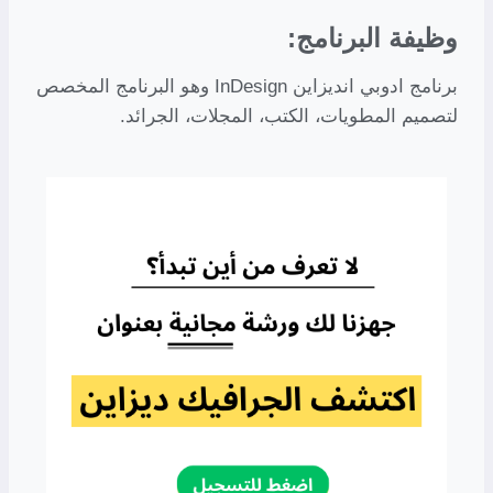
وظيفة البرنامج:
برنامج ادوبي انديزاين InDesign وهو البرنامج المخصص
لتصميم المطويات، الكتب، المجلات، الجرائد.