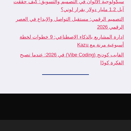
سيكولوجية الألوان في التصميم والتسويق: كيف حققت
آبل 1.2 مليار دولار بقرار لوني؟
التصميم الرقمي: مستقبل التواصل والإبداع في العصر
الرقمي 2026
ادارة المشاريع بالذكاء الاصطناعي: 9 خطوات لخطة
أسبوعية مرنة مع Kazu
الفايب كودنج (Vibe Coding) في 2026: عندما تصبح
الفكرة كودًا