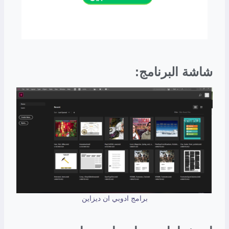
شاشة البرنامج:
برامج ادوبي ان ديزاين