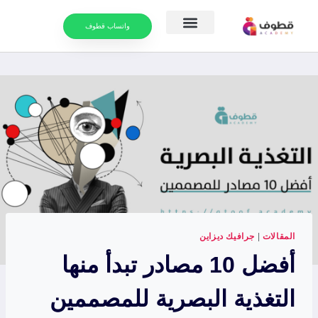
واتساب قطوف
موارد التعلم
التقويم الدراسي
المقالات
|
جرافيك ديزاين
أفضل 10 مصادر تبدأ منها
التغذية البصرية للمصممين