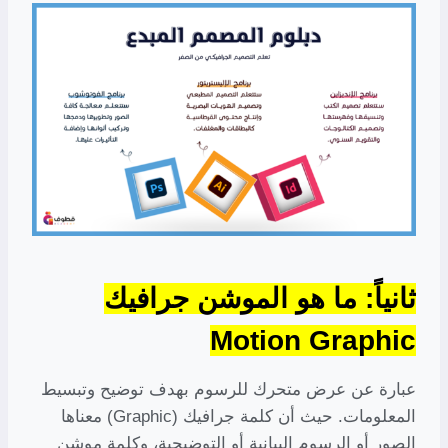
ثانياً: ما هو الموشن جرافيك
Motion Graphic
عبارة عن عرض متحرك للرسوم بهدف توضيح وتبسيط
المعلومات. حيث أن كلمة جرافيك (Graphic) معناها
الصور أو الرسوم البيانية أو التوضيحية، وكلمة موشن