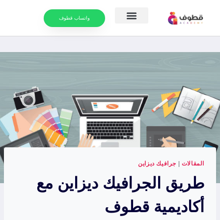
واتساب قطوف
موارد التعلم
التقويم الدراسي
المقالات
|
جرافيك ديزاين
طريق الجرافيك ديزاين مع
أكاديمية قطوف