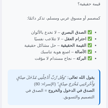
قيمة حقيقية؟
كمصمم أو مسوق عربي ومسلم، تذكر دائمًا:
الصدق البصري
– لا تخدع بالألوان
احترام العقل
– لا تتلاعب نفسيًا
القيمة الحقيقية
– حل مشاكل حقيقية
الأصالة
– اصنع هوية تناسبك
البركة
– نجاح مستدام لا مؤقت
يقول الله تعالى:
“وَقُل رَّبِّ أَدْخِلْنِي مُدْخَلَ صِدْقٍ
وَأَخْرِجْنِي مُخْرَجَ صِدْقٍ”
(الإسراء: 80)
الصدق في الدخول والخروج
= الصدق في
التصميم والتسويق.