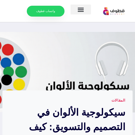
واتساب قطوف
موارد التعلم
التقويم الدراسي
المقالات
سيكولوجية الألوان في
التصميم والتسويق: كيف