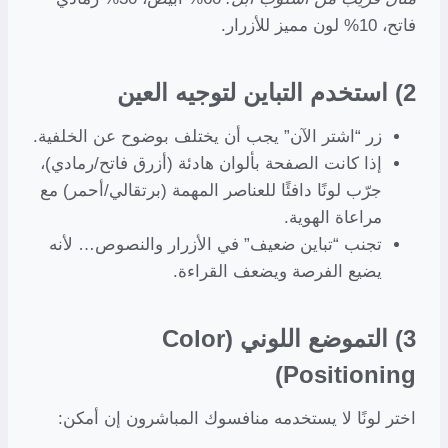
فاتح، 10% لون مميز للأزرار.
2) استخدم التباين لتوجيه العين
زر “اشتر الآن” يجب أن يختلف بوضوح عن الخلفية.
إذا كانت الصفحة بألوان هادئة (أزرق فاتح/رمادي)،
جرّب لونًا دافئًا للعناصر المهمة (برتقالي/أحمر) مع
مراعاة الهوية.
تجنب “تباين ضعيف” في الأزرار والنصوص… لأنه
يضيع الفرصة ويضعف القراءة.
3) التموضع اللوني (Color
Positioning)
اختر لونًا لا يستخدمه منافسوك المباشرون إن أمكن: