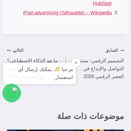
HubSpot
iPod advertising (Silhouette) – Wikipedia
السابق
التالي
التصميم الرقمي: مستقبل
ما هو الذكاء الاصطناعي؟
×
التواصل والإبداع في
دليل شامل للمبتدئين
مرحبا
، يمكنك إرسال أي
العصر الرقمي 2026
والمحترفين 2026
استفسار.
موضوعات ذات صلة