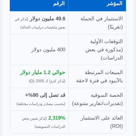
المؤشر
الرقم
الاستثمار في الحملة
49.6 مليون دولار
(يُذكر في
(تقريبًا)
بعض ملخصات دراسات الحالة)
التوقعات الأولية
(مذكورة في بعض
400 مليون دولار
الدراسات)
المبيعات المرتبطة
حوالي 1.2 مليار دولار
بالآيبود في فترة لاحقة
(يُذكر كثيرًا كـ Q1 2005)
الحصة السوقية
قد تصل إلى 90%+
(تقديرات/تقارير متنوعة)
(بحسب مصادر ودراسات مختلفة)
العائد على الاستثمار
2,319%
(يُذكر ضمن بعض
(ROI)
الدراسات التسويقية)