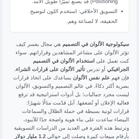
Positioning) قد يصنع تميّزًا طويل الأمد.
التسويق الأخلاقي: استخدم اللون لتوضيح
الحقيقة، لا لصناعة وهم.
سيكولوجية الألوان في التصميم
هي مجال يفسر كيف
تؤثر الألوان على مشاعر المشاهدين وقراراتهم. سواء
كنت تعمل على
استخدام الألوان في التصميم
الجرافيكي
أو تدرس
تأثير الألوان على قرارات الشراء
،
فإن فهم
علم نفس الألوان
يساعدك على اتخاذ قرارات
بصرية أكثر ذكاءً. في عالم التصميم والتسويق، الألوان
ليست مجرد جماليات؛ بل أدوات استراتيجية قد ترفع
فعالية الإعلان أو تُضعفها. آبل قدّمت مثالًا شهيرًا:
قرارات لونية بسيطة في حملة الظلال والسماعات
البيضاء ساعدت على بناء هوية واضحة جدًا للآيبود،
وترتبط هذه الفترة في العديد من الدراسات التسويقية
بأرقام مبيعات كبيرة وصلت إلى حوالي
1.2 مليار دولار