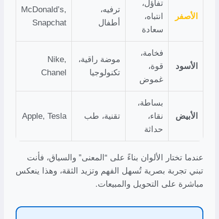
تفاؤل،
ترفيه،
McDonald’s,
الأصفر
انتباه،
أطفال
Snapchat
سعادة
فخامة،
موضة راقية،
Nike,
الأسود
قوة،
تكنولوجيا
Chanel
غموض
بساطة،
الأبيض
نقاء،
تقنية، طب
Apple, Tesla
حداثة
عندما تختار الألوان بناءً على “المعنى” والسياق، فأنت
تبني تجربة بصرية تُسهل الفهم وتزيد الثقة، وهذا ينعكس
مباشرة على التحويل والمبيعات.