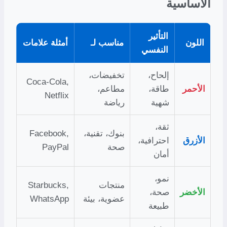
الأساسية
التأثير
اللون
مناسب لـ
أمثلة علامات
النفسي
إلحاح،
تخفيضات،
Coca-Cola,
الأحمر
طاقة،
مطاعم،
Netflix
شهية
رياضة
ثقة،
بنوك، تقنية،
Facebook,
الأزرق
احترافية،
صحة
PayPal
أمان
نمو،
منتجات
Starbucks,
الأخضر
صحة،
عضوية، بيئة
WhatsApp
طبيعة