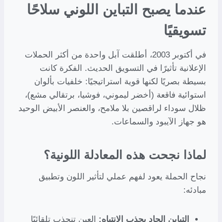
عندما يصبح التباين اللوني سلاحًا
تسويقيًا
في أكتوبر 2003، أطلقت آبل واحدة من أكثر الحملات
الإعلانية تأثيرًا في التسويق الحديث. الفكرة كانت
بسيطة بصريًا لكنها قوية استراتيجيًا: خلفيات بألوان
استوائية فاقعة (أخضر ليموني، فوشيا، برتقالي مشع)،
ظلال سوداء لراقصين بلا ملامح، والعنصر الأبيض الوحيد
هو جهاز الآيبود والسماعات.
لماذا نجحت هذه المعادلة اللونية؟
نجاح الحملة يعود لفهم عملي لتأثير اللون وتطبيق
مبادئه:
التباين الحاد يجذب الانتباه:
العين تنجذب تلقائيًا