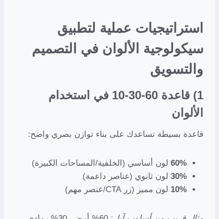
استراتيجيات عملية لتطبيق
سيكولوجية الألوان في التصميم
والتسويق
1) قاعدة 60-30-10 في استخدام
الألوان
قاعدة بسيطة تساعدك على بناء توازن بصري واضح:
60%
لون أساسي (الخلفية/المساحات الكبيرة)
30%
لون ثانوي (عناصر داعمة)
10%
لون مميز (زر CTA/عنصر مهم)
مثال قريب من أسلوب آبل:
60% أبيض، 30% رمادي