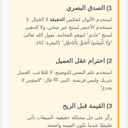
1) الصدق البصري
استخدم الألوان لتعكس
الحقيقة
لا الخيال. لا
تستخدم الأخضر لمنتج غير صحي، ولا الذهبي
لمنتج “عادي” لتوهم الفخامة. يقول الله تعالى:
“وَلَا تَلْبِسُوا الْحَقَّ بِالْبَاطِلِ”
(البقرة: 42).
2) احترام عقل العميل
استخدم علم النفس للتوضيح، لا للتلاعب. العميل
شريك وليس فريسة. النبي ﷺ قال:
“المؤمن لا
يخدع”
.
3) القيمة قبل الربح
ركّز على حل مشكلة حقيقية. المبيعات تأتي
طبيعيًا عندما تكون القيمة واضحة.