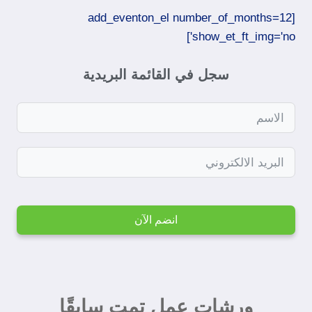
[add_eventon_el number_of_months=12
show_et_ft_img='no']​
سجل في القائمة البريدية
انضم الآن
ورشات عمل تمت سابقًا